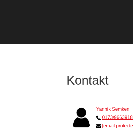
Kontakt
Yannik Semken
0173/9663918
[email protecte