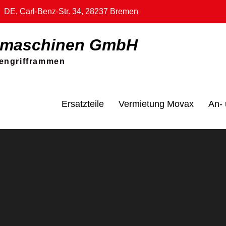
DE, Carl-Benz-Str. 34, 28237 Bremen
umaschinen GmbH
itengrifframmen
Ersatzteile
Vermietung Movax
An-