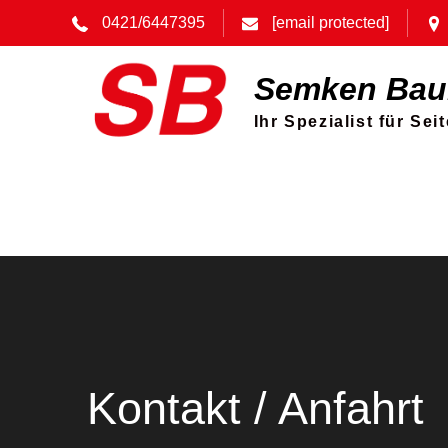
Skip
0421/6447395
[email protected]
to
content
Semken Ba
Ihr Spezialist für Se
Kontakt / Anfahrt