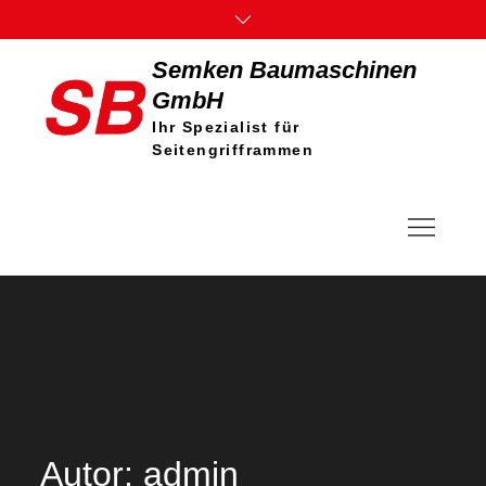
Skip
to
Semken Baumaschinen
content
GmbH
Ihr Spezialist für
Seitengrifframmen
Autor:
admin